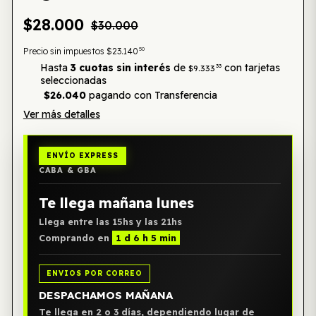
$28.000
$30.000
50
Precio sin impuestos
$23.140
Hasta
3 cuotas sin interés
de
con tarjetas
33
$9.333
seleccionadas
$26.040
pagando con Transferencia
Ver más detalles
ENVÍO EXPRESS
CABA & GBA
Te llega mañana lunes
Llega entre las 15hs y las 21hs
Comprando en
1 d 6 h 5 min
ENVIOS POR CORREO
DESPACHAMOS MAÑANA
Te llega en 2 o 3 días, dependiendo lugar de