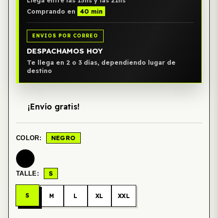
Llega entre las 15hs y las 21hs
Comprando en
40 min
ENVIOS POR CORREO
DESPACHAMOS HOY
Te llega en 2 o 3 días, dependiendo lugar de
destino
¡Envío gratis!
NEGRO
COLOR:
S
TALLE:
S
M
L
XL
XXL