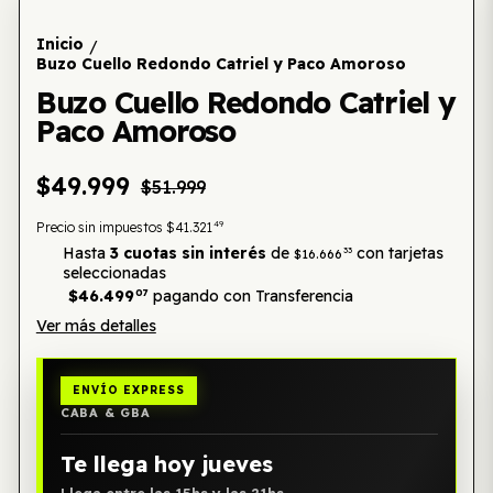
Inicio
/
Buzo Cuello Redondo Catriel y Paco Amoroso
Buzo Cuello Redondo Catriel y
Paco Amoroso
$49.999
$51.999
49
Precio sin impuestos
$41.321
Hasta
3 cuotas sin interés
de
con tarjetas
33
$16.666
seleccionadas
$46.499
07
pagando con Transferencia
Ver más detalles
ENVÍO EXPRESS
CABA & GBA
Te llega hoy jueves