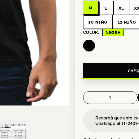
M
L
XL
X
10 NIÑO
12 NIÑO
NEGRA
COLOR:
CHEQ
Recordá que ante cu
whatsapp al 11-2409