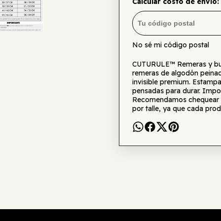
Calcular costo de envío:
No sé mi código postal
CUTURULE™ Remeras y buzo
remeras de algodón peinad
invisible premium. Estamp
pensadas para durar. Impor
Recomendamos chequear la 
por talle, ya que cada prod