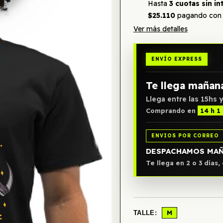
Hasta
3 cuotas sin in
$25.110
pagando con 
Ver más detalles
ENVÍO EXPRESS
Te llega mañan
Llega entre las 15hs y
Comprando en
14 h 1
ENVIOS POR CORREO
DESPACHAMOS MA
Te llega en 2 o 3 días
M
TALLE: