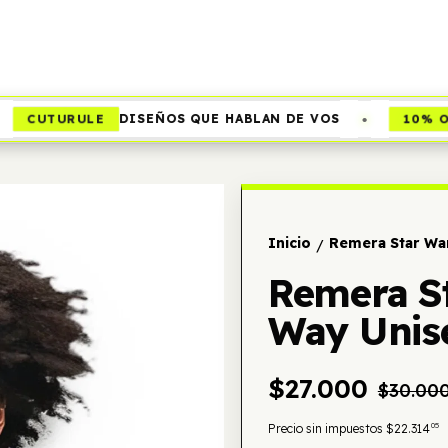
•
CUTURULE
10% OFF
DISEÑOS QUE HABLAN DE VOS
Inicio
Remera Star Wa
/
Remera St
Way Unis
$27.000
$30.00
05
Precio sin impuestos
$22.314