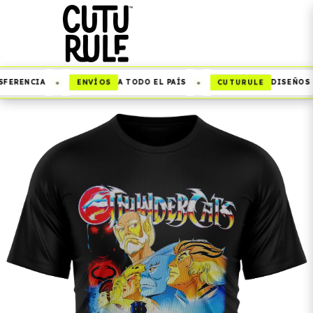
•
•
ENVÍOS
CUTURULE
FERENCIA
A TODO EL PAÍS
DISEÑOS Q