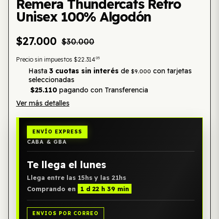
Remera Thundercats Retro
Unisex 100% Algodón
$27.000
$30.000
05
Precio sin impuestos
$22.314
Hasta
3 cuotas sin interés
de
con tarjetas
$9.000
seleccionadas
$25.110
pagando con Transferencia
Ver más detalles
ENVÍO EXPRESS
CABA & GBA
Te llega el lunes
Llega entre las 15hs y las 21hs
Comprando en
1 d 22 h 39 min
ENVIOS POR CORREO