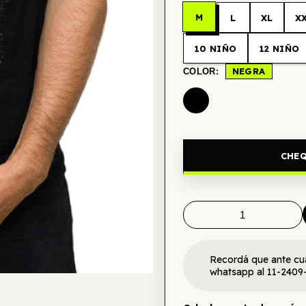
M
L
XL
X
10 NIÑO
12 NIÑO
NEGRA
COLOR:
CHEQ
Recordá que ante cu
whatsapp al 11-2409