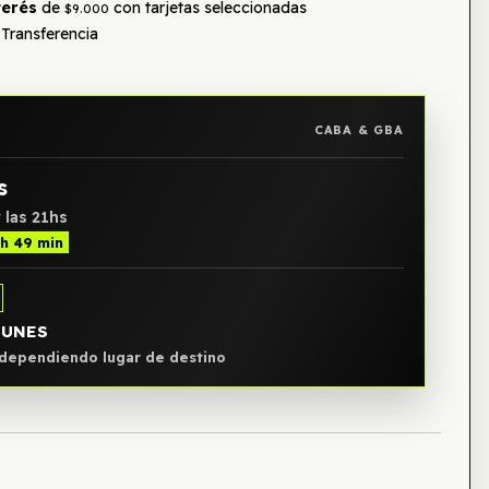
terés
de
con tarjetas seleccionadas
$9.000
Transferencia
CABA & GBA
s
 las 21hs
 h 49 min
LUNES
, dependiendo lugar de destino