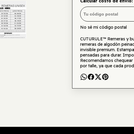
Calcular costo de envío:
No sé mi código postal
CUTURULE™ Remeras y buzo
remeras de algodón peinad
invisible premium. Estamp
pensadas para durar. Impor
Recomendamos chequear la 
por talle, ya que cada prod