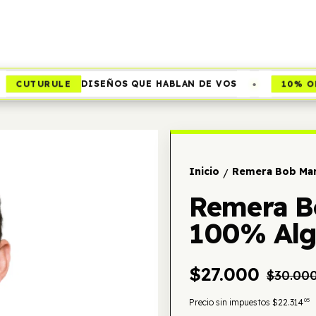
•
CUTURULE
10% OFF
DISEÑOS QUE HABLAN DE VOS
Inicio
Remera Bob Mar
/
Remera B
100% Al
$27.000
$30.00
05
Precio sin impuestos
$22.314