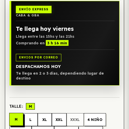
ENVÍO EXPRESS
CABA & GBA
Te llega hoy viernes
Llega entre las 15hs y las 21hs
Comprando en
3 h 16 min
ENVIOS POR CORREO
DESPACHAMOS HOY
Te llega en 2 o 3 días, dependiendo lugar de
destino
M
TALLE:
M
L
XL
XXL
XXXL
4 NIÑO