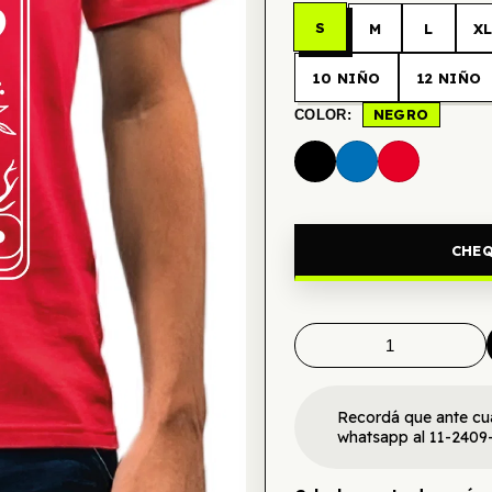
S
M
L
X
10 NIÑO
12 NIÑO
NEGRO
COLOR:
CHEQ
Recordá que ante cu
whatsapp al 11-2409