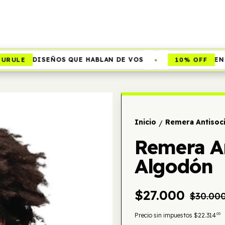
•
ULE
10% OFF
DISEÑOS QUE HABLAN DE VOS
EN EF
Inicio
Remera Antisoc
/
Remera A
Algodón
$27.000
$30.00
05
Precio sin impuestos
$22.314