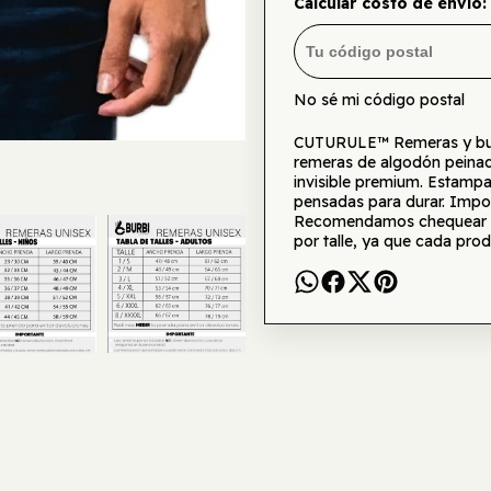
Calcular costo de envío:
No sé mi código postal
CUTURULE™ Remeras y buzo
remeras de algodón peinad
invisible premium. Estamp
pensadas para durar. Impor
Recomendamos chequear la 
por talle, ya que cada prod