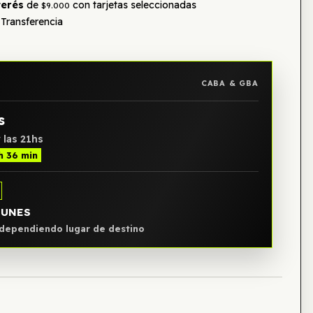
terés
de
con tarjetas seleccionadas
$9.000
Transferencia
CABA & GBA
s
 las 21hs
 h 36 min
LUNES
, dependiendo lugar de destino