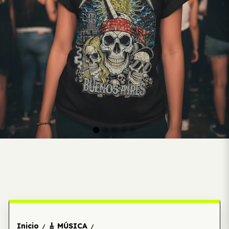
Inicio
🎸 MÚSICA
/
/