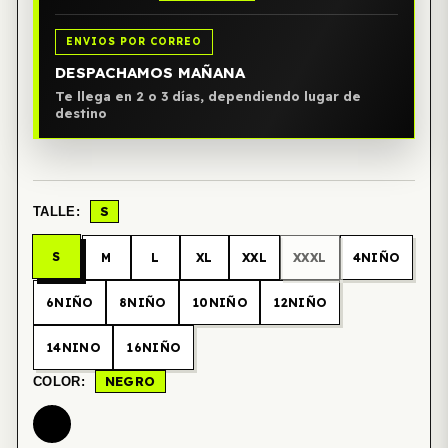
ENVIOS POR CORREO
DESPACHAMOS MAÑANA
Te llega en 2 o 3 días, dependiendo lugar de
destino
S
TALLE:
S
M
L
XL
XXL
XXXL
4NIÑO
6NIÑO
8NIÑO
10NIÑO
12NIÑO
14NINO
16NIÑO
NEGRO
COLOR: