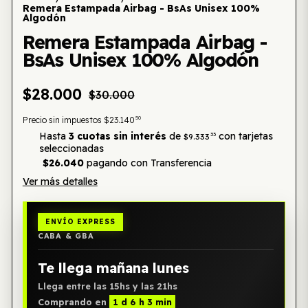
Remera Estampada Airbag - BsAs Unisex 100%
Algodón
Remera Estampada Airbag -
BsAs Unisex 100% Algodón
$28.000
$30.000
50
Precio sin impuestos
$23.140
Hasta
3 cuotas sin interés
de
con tarjetas
33
$9.333
seleccionadas
$26.040
pagando con Transferencia
Ver más detalles
ENVÍO EXPRESS
CABA & GBA
Te llega mañana lunes
Llega entre las 15hs y las 21hs
Comprando en
1 d 6 h 3 min