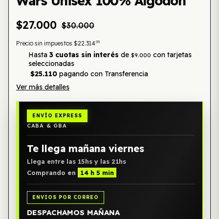
Wars Unisex 100% Algodón
$27.000
$30.000
05
Precio sin impuestos
$22.314
Hasta
3 cuotas sin interés
de
con tarjetas
$9.000
seleccionadas
$25.110
pagando con Transferencia
Ver más detalles
ENVÍO EXPRESS
CABA & GBA
Te llega mañana viernes
Llega entre las 15hs y las 21hs
Comprando en
14 h 5 min
ENVIOS POR CORREO
DESPACHAMOS MAÑANA