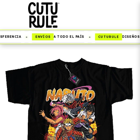
•
•
ENVÍOS
CUTURULE
FERENCIA
A TODO EL PAÍS
DISEÑOS Q