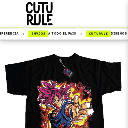
•
•
ENVÍOS
CUTURULE
FERENCIA
A TODO EL PAÍS
DISEÑOS Q