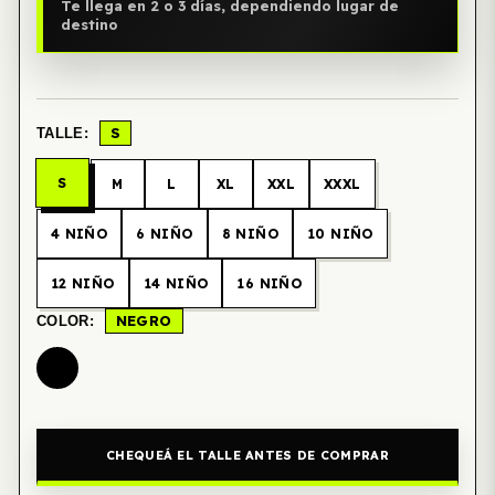
Te llega en 2 o 3 días, dependiendo lugar de
destino
S
TALLE:
S
M
L
XL
XXL
XXXL
4 NIÑO
6 NIÑO
8 NIÑO
10 NIÑO
12 NIÑO
14 NIÑO
16 NIÑO
NEGRO
COLOR:
CHEQUEÁ EL TALLE ANTES DE COMPRAR