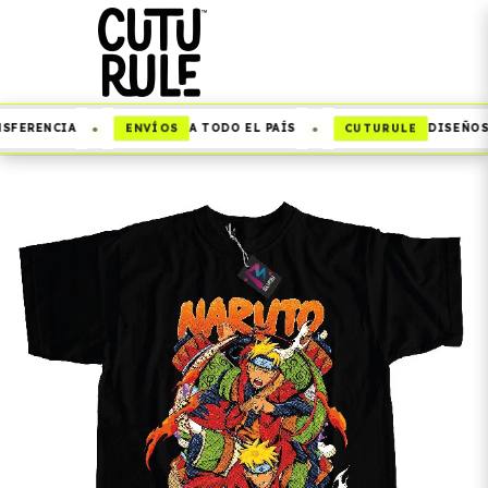
•
•
ENVÍOS
CUTURULE
SFERENCIA
A TODO EL PAÍS
DISEÑOS 