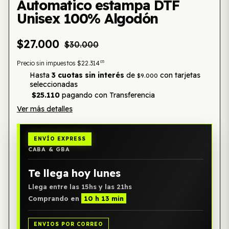
Automatico estampa DTF
Unisex 100% Algodón
$27.000
$30.000
05
Precio sin impuestos
$22.314
Hasta
3 cuotas sin interés
de
con tarjetas
$9.000
seleccionadas
$25.110
pagando con Transferencia
Ver más detalles
ENVÍO EXPRESS
CABA & GBA
Te llega hoy lunes
Llega entre las 15hs y las 21hs
Comprando en
10 h 13 min
ENVIOS POR CORREO