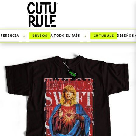
•
•
ENVÍOS
CUTURULE
FERENCIA
A TODO EL PAÍS
DISEÑOS Q