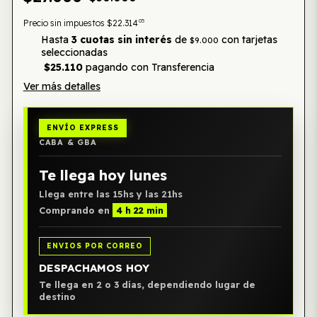
05
Precio sin impuestos
$22.314
Hasta
3 cuotas sin interés
de
con tarjetas
$9.000
seleccionadas
$25.110
pagando con Transferencia
Ver más detalles
ENVÍO EXPRESS
CABA & GBA
Te llega hoy lunes
Llega entre las 15hs y las 21hs
Comprando en
4 h 22 min
ENVIOS POR CORREO
DESPACHAMOS HOY
Te llega en 2 o 3 días, dependiendo lugar de
destino