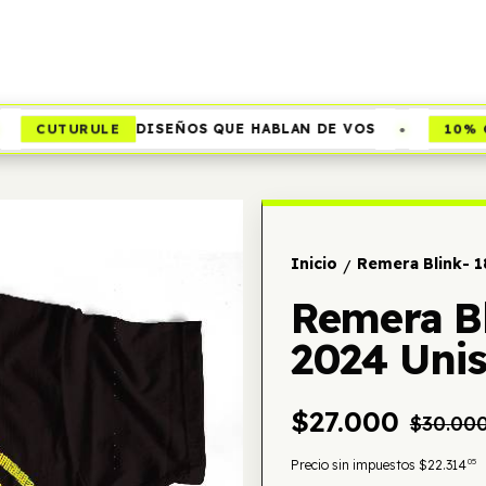
•
CUTURULE
10% OF
DISEÑOS QUE HABLAN DE VOS
Inicio
Remera Blink- 1
/
Remera Bl
2024 Uni
$27.000
$30.00
05
Precio sin impuestos
$22.314