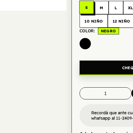
S
M
L
X
10 NIÑO
12 NIÑO
NEGRO
COLOR:
CHEQ
Recordá que ante cu
whatsapp al 11-2409