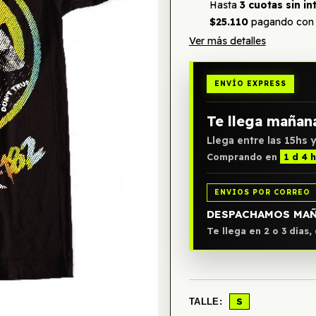
Hasta
3 cuotas sin in
$25.110
pagando con 
Ver más detalles
ENVÍO EXPRESS
Te llega mañan
Llega entre las 15hs y
Comprando en
1 d 4 h
ENVIOS POR CORREO
DESPACHAMOS MA
Te llega en 2 o 3 días
S
TALLE: