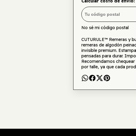
Calcular costo de envío:
No sé mi código postal
CUTURULE™ Remeras y buzo
remeras de algodón peinad
invisible premium. Estamp
pensadas para durar. Impor
Recomendamos chequear la 
por talle, ya que cada prod