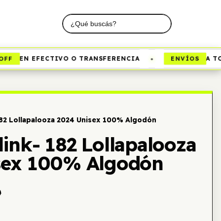
•
F
ENVÍOS
EN EFECTIVO O TRANSFERENCIA
A TODO
82 Lollapalooza 2024 Unisex 100% Algodón
ink- 182 Lollapalooza
sex 100% Algodón
0