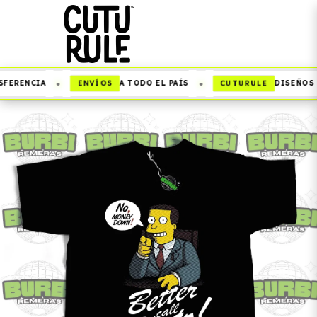
•
•
ENVÍOS
CUTURULE
FERENCIA
A TODO EL PAÍS
DISEÑOS Q