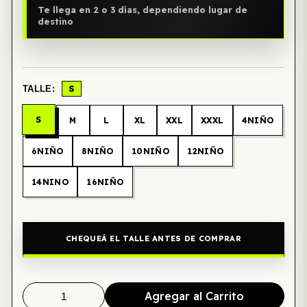
Te llega en 2 o 3 días, dependiendo lugar de
destino
S
TALLE:
S
M
L
XL
XXL
XXXL
4NIÑO
6NIÑO
8NIÑO
10NIÑO
12NIÑO
14NINO
16NIÑO
CHEQUEÁ EL TALLE ANTES DE COMPRAR
Agregar al Carrito