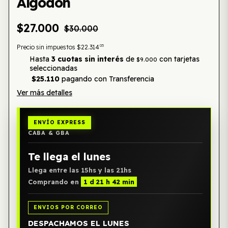
Algodón
$27.000
$30.000
05
Precio sin impuestos
$22.314
Hasta
3 cuotas sin interés
de
con tarjetas
$9.000
seleccionadas
$25.110
pagando con Transferencia
Ver más detalles
ENVÍO EXPRESS
CABA & GBA
Te llega el lunes
Llega entre las 15hs y las 21hs
Comprando en
1 d 21 h 42 min
ENVIOS POR CORREO
DESPACHAMOS EL LUNES