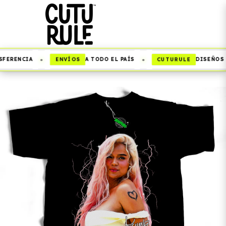
•
•
ENVÍOS
CUTURULE
FERENCIA
A TODO EL PAÍS
DISEÑOS Q