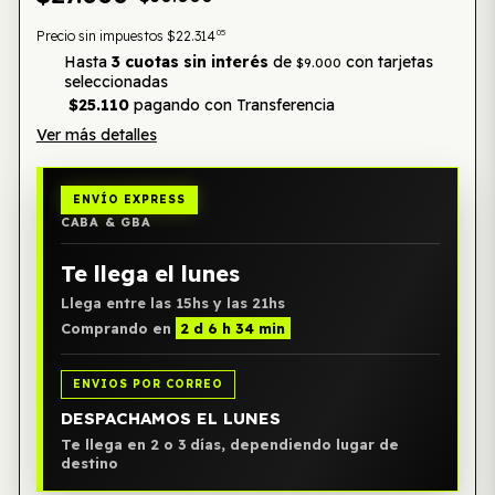
05
Precio sin impuestos
$22.314
Hasta
3 cuotas sin interés
de
con tarjetas
$9.000
seleccionadas
$25.110
pagando con Transferencia
Ver más detalles
ENVÍO EXPRESS
CABA & GBA
Te llega el lunes
Llega entre las 15hs y las 21hs
Comprando en
2 d 6 h 34 min
ENVIOS POR CORREO
DESPACHAMOS EL LUNES
Te llega en 2 o 3 días, dependiendo lugar de
destino