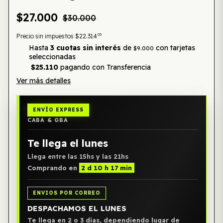
$27.000
$30.000
05
Precio sin impuestos
$22.314
Hasta
3 cuotas sin interés
de
con tarjetas
$9.000
seleccionadas
$25.110
pagando con Transferencia
Ver más detalles
ENVÍO EXPRESS
CABA & GBA
Te llega el lunes
Llega entre las 15hs y las 21hs
Comprando en
2 d 10 h 17 min
ENVIOS POR CORREO
DESPACHAMOS EL LUNES
Te llega en 2 o 3 días, dependiendo lugar de