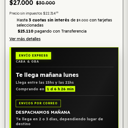
$27.000
$30.000
05
Precio sin impuestos
$22.314
Hasta
3 cuotas sin interés
de
con tarjetas
$9.000
seleccionadas
$25.110
pagando con Transferencia
Ver más detalles
ENVÍO EXPRESS
CABA & GBA
Te llega mañana lunes
Llega entre las 15hs y las 21hs
Comprando en
1 d 6 h 26 min
ENVIOS POR CORREO
DESPACHAMOS MAÑANA
Te llega en 2 o 3 días, dependiendo lugar de
destino