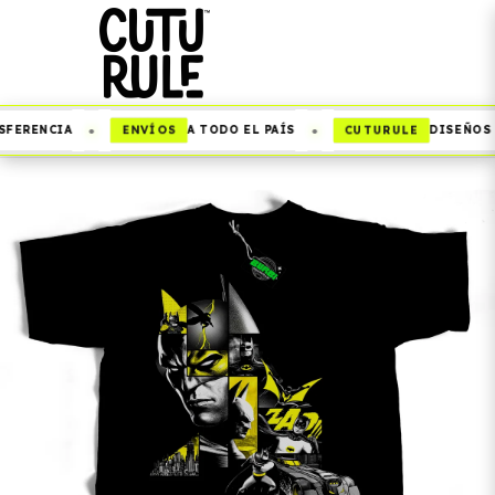
•
•
ENVÍOS
CUTURULE
FERENCIA
A TODO EL PAÍS
DISEÑOS Q