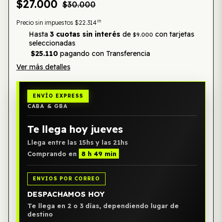
$27.000
$30.000
05
Precio sin impuestos
$22.314
Hasta
3 cuotas sin interés
de
con tarjetas
$9.000
seleccionadas
$25.110
pagando con Transferencia
Ver más detalles
ENVÍO EXPRESS
CABA & GBA
Te llega hoy jueves
Llega entre las 15hs y las 21hs
Comprando en
8 h 49 min
ENVIOS POR CORREO
DESPACHAMOS HOY
Te llega en 2 o 3 días, dependiendo lugar de
destino