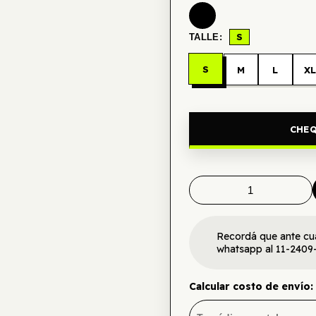
S
TALLE:
S
M
L
X
CHEQ
Recordá que ante cu
whatsapp al 11-2409
Calcular costo de envío: