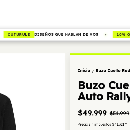
•
CUTURULE
10% OF
DISEÑOS QUE HABLAN DE VOS
Inicio
Buzo Cuello Red
/
Buzo Cuel
Auto Rall
$49.999
$51.999
49
Precio sin impuestos
$41.321