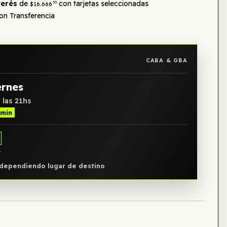
terés
de
con tarjetas seleccionadas
33
$16.666
n Transferencia
CABA & GBA
ernes
 las 21hs
 min
Y
, dependiendo lugar de destino