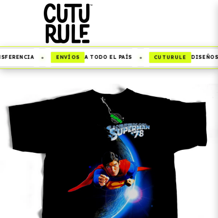
•
•
ENVÍOS
CUTURULE
SFERENCIA
A TODO EL PAÍS
DISEÑOS 