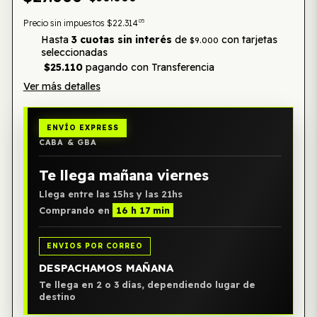
05
Precio sin impuestos
$22.314
Hasta
3 cuotas sin interés
de
con tarjetas
$9.000
seleccionadas
$25.110
pagando con Transferencia
Ver más detalles
ENVÍO EXPRESS
CABA & GBA
Te llega mañana viernes
Llega entre las 15hs y las 21hs
Comprando en
16 h 17 min
ENVIOS POR CORREO
DESPACHAMOS MAÑANA
Te llega en 2 o 3 días, dependiendo lugar de
destino