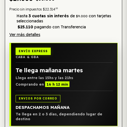
05
Precio sin impuestos
$22.314
Hasta
3 cuotas sin interés
de
con tarjetas
$9.000
seleccionadas
$25.110
pagando con Transferencia
Ver más detalles
ENVÍO EXPRESS
CABA & GBA
Te llega mañana martes
Llega entre las 15hs y las 21hs
Comprando en
16 h 12 min
ENVIOS POR CORREO
DESPACHAMOS MAÑANA
Te llega en 2 o 3 días, dependiendo lugar de
destino