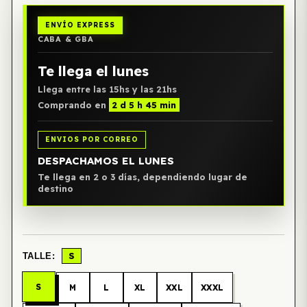
ENVÍO EXPRESS
CABA & GBA
Te llega el lunes
Llega entre las 15hs y las 21hs
Comprando en
2 d 5 h 45 min
ENVIOS POR CORREO
DESPACHAMOS EL LUNES
Te llega en 2 o 3 días, dependiendo lugar de
destino
S
TALLE:
S
M
L
XL
XXL
XXXL