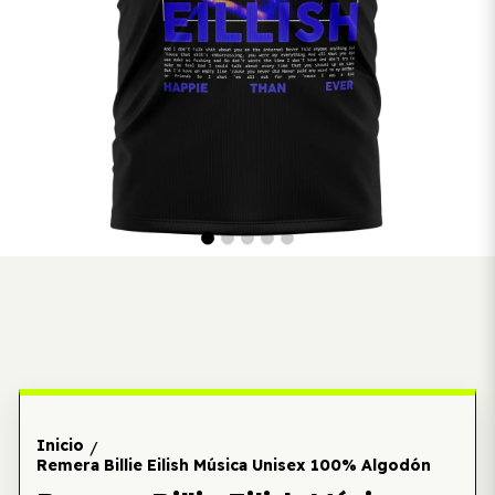
Inicio
/
Remera Billie Eilish Música Unisex 100% Algodón