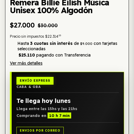
Remera Billie Eilish Música
Unisex 100% Algodón
$27.000
$30.000
05
Precio sin impuestos
$22.314
Hasta
3 cuotas sin interés
de
con tarjetas
$9.000
seleccionadas
$25.110
pagando con Transferencia
Ver más detalles
ENVÍO EXPRESS
CABA & GBA
Te llega hoy lunes
Llega entre las 15hs y las 21hs
Comprando en
10 h 7 min
ENVIOS POR CORREO