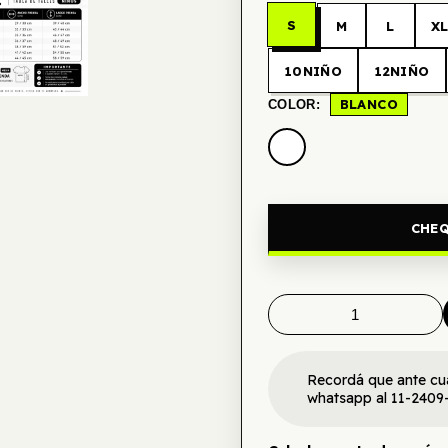
S
M
L
X
10NIÑO
12NIÑO
BLANCO
COLOR:
CHEQ
Recordá que ante cu
whatsapp al 11-2409