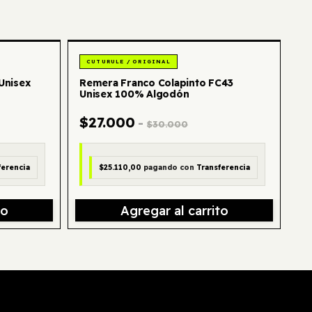
- 10 %
- 10 %
Unisex
Remera Franco Colapinto FC43
Unisex 100% Algodón
$27.000
-
$30.000
ferencia
$25.110,00
pagando con
Transferencia
to
Agregar al carrito