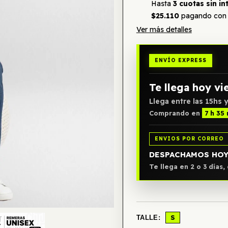
Hasta
3 cuotas sin in
$25.110
pagando con 
Ver más detalles
ENVÍO EXPRESS
Te llega hoy vi
Llega entre las 15hs y
Comprando en
7 h 35
ENVIOS POR CORREO
DESPACHAMOS HO
Te llega en 2 o 3 días
S
TALLE: