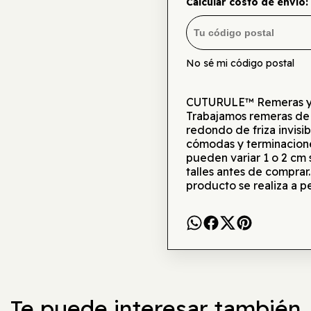
Calcular costo de envío:
No sé mi código postal
CUTURULE™ Remeras y bu
Trabajamos remeras de
redondo de friza invisi
cómodas y terminacione
pueden variar 1 o 2 cm
talles antes de comprar
producto se realiza a p
Te puede interesar también