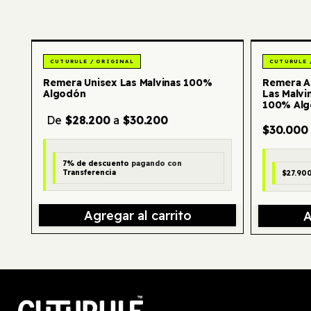
- 6 %
Remera Unisex Las Malvinas 100%
Remera Ar
Algodón
Las Malvi
100% Al
De
$28.200
a
$30.200
$30.000
7% de descuento
pagando con
Transferencia
$27.90
Agregar al carrito
A