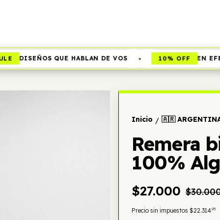
•
E
10% OFF
DISEÑOS QUE HABLAN DE VOS
EN EFEC
Inicio
🇦🇷 ARGENTIN
/
Remera bi
100% Al
$27.000
$30.00
05
Precio sin impuestos
$22.314