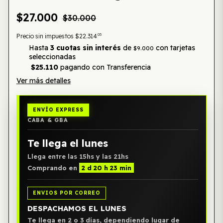
$27.000
$30.000
05
Precio sin impuestos
$22.314
Hasta
3 cuotas sin interés
de
con tarjetas
$9.000
seleccionadas
$25.110
pagando con Transferencia
Ver más detalles
ENVÍO EXPRESS
CABA & GBA
Te llega el lunes
Llega entre las 15hs y las 21hs
Comprando en
2 d 20 h 23 min
ENVIOS POR CORREO
DESPACHAMOS EL LUNES
Te llega en 2 o 3 días, dependiendo lugar de